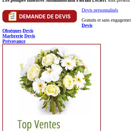
Les
pompes funèbres
Sublimatorium Florian Leclerc
sont présent
Devis personnalisés
Gratuits et sans engagemen
Devis
Obsèques
Devis
Marbrerie
Devis
Prévoyance