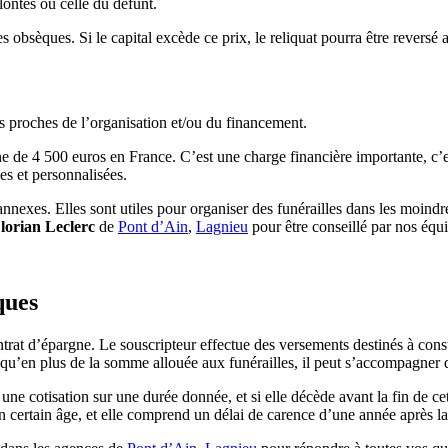
olontés ou celle du défunt.
des obsèques. Si le capital excède ce prix, le reliquat pourra être reversé 
s proches de l’organisation et/ou du financement.
enne de 4 500 euros en France. C’est une charge financière importante, c’
s et personnalisées.
nexes. Elles sont utiles pour organiser des funérailles dans les moindre
lorian Leclerc
de
Pont d’Ain
,
Lagnieu
pour être conseillé par nos équ
ques
t d’épargne. Le souscripteur effectue des versements destinés à constit
 qu’en plus de la somme allouée aux funérailles, il peut s’accompagner 
ne cotisation sur une durée donnée, et si elle décède avant la fin de cett
n certain âge, et elle comprend un délai de carence d’une année après la